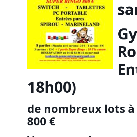
sa
Gy
Ro
En
18h00)
de nombreux lots à
800 €